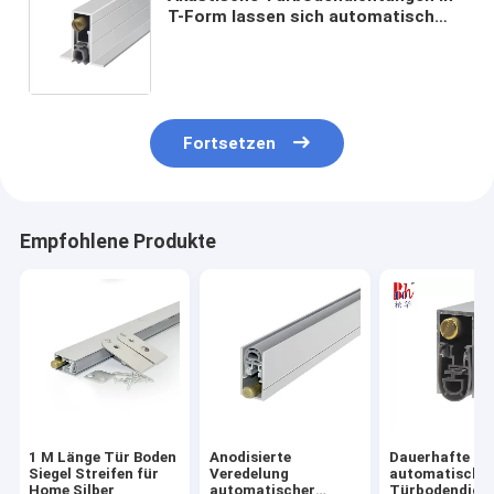
T-Form lassen sich automatisch
herunterklappen, schalldichte
Dichtungsstreifen für Holz- oder
Metalltüren
Fortsetzen
Empfohlene Produkte
1 M Länge Tür Boden
Anodisierte
Dauerhafte
Siegel Streifen für
Veredelung
automatische
Home Silber
automatischer
Türbodendich