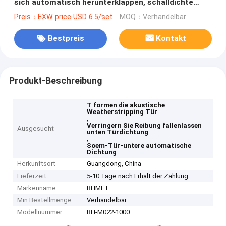
sich automatisch herunterklappen, schalldichte
Dichtungsstreifen für Holz- oder Metalltüren
Preis：EXW price USD 6.5/set
MOQ：Verhandelbar
Bestpreis
Kontakt
Produkt-Beschreibung
T formen die akustische
Weatherstripping Tür
,
Verringern Sie Reibung fallenlassen
Ausgesucht
unten Türdichtung
,
Soem-Tür-untere automatische
Dichtung
Herkunftsort
Guangdong, China
Lieferzeit
5-10 Tage nach Erhalt der Zahlung.
Markenname
BHMFT
Min Bestellmenge
Verhandelbar
Modellnummer
BH-M022-1000