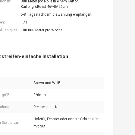
tionen:
300 Meter pro Rolle in einem Karton,
Kartongröße ist 46*46*26cm
5-8 Tage nachdem die Zahlung empfangen.
en:
T/T
-Fähigkeit:
100.000 Meter pro Woche
treifen-einfache Installation
Brown und Weiß
utgröße:
3*6mm
ndung:
Presse in die Nut
Holztür, Fenster oder andere Schranktür
 Sie auf zu:
mit Nut