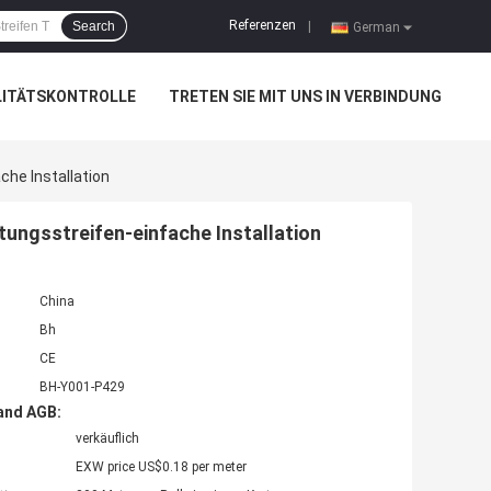
Referenzen
Search
|
German
LITÄTSKONTROLLE
TRETEN SIE MIT UNS IN VERBINDUNG
he Installation
ungsstreifen-einfache Installation
China
Bh
CE
BH-Y001-P429
and AGB:
verkäuflich
EXW price US$0.18 per meter