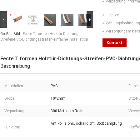
Verpackung Informa
Lieferzeit:
Zahlungsbedingung
Versorgungsmaterial
Großes Bild :
Feste T formen Holztür-Dichtungs-
Streifen-PVC-Dichtungsstreifen-einfache Installation
Kontakt
Feste T formen Holztür-Dichtungs-Streifen-PVC-Dichtungss
Beschreibung
Materialien:
PVC
Farbe:
Größe:
10*2mm
Sitz-N
Verpackung:
300 Meter pro Rolle
Verwe
Antikollisions, schalldicht, Stoßdämpfung
Funktion:
Treffen