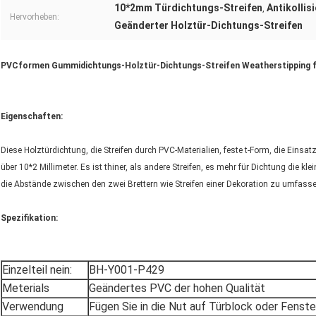
10*2mm Türdichtungs-Streifen
Antikollis
,
Hervorheben:
Geänderter Holztür-Dichtungs-Streifen
PVCformen Gummidichtungs-Holztür-Dichtungs-Streifen Weatherstipping f
Eigenschaften:
Diese Holztürdichtung, die Streifen durch PVC-Materialien, feste t-Form, die Einsatz
über 10*2 Millimeter. Es ist thiner, als andere Streifen, es mehr für Dichtung die 
die Abstände zwischen den zwei Brettern wie Streifen einer Dekoration zu umfasse
Spezifikation:
Einzelteil nein:
BH-Y001-P429
Meterials
Geändertes PVC der hohen Qualität
Verwendung
Fügen Sie in die Nut auf Türblock oder Fenst