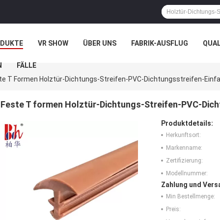
ODUKTE
VR SHOW
ÜBER UNS
FABRIK-AUSFLUG
QUA
N
FÄLLE
te T Formen Holztür-Dichtungs-Streifen-PVC-Dichtungsstreifen-Einfac
Feste T formen Holztür-Dichtungs-Streifen-PVC-Dicht
Produktdetails:
Herkunftsort:
Markenname:
Zertifizierung:
Modellnummer:
Zahlung und Vers
Min Bestellmenge:
Preis: