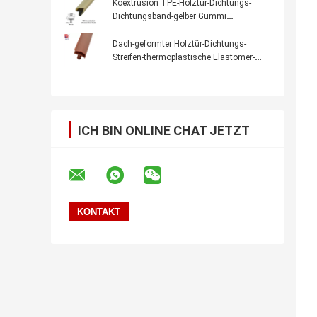
Weatherstrips
Koextrusion TPE-Holztür-Dichtungs-
Dichtungsband-gelber Gummi
Weatherstrips
Dach-geformter Holztür-Dichtungs-
Streifen-thermoplastische Elastomer-
Dichtungen mit Flosse 12x6mm
ICH BIN ONLINE CHAT JETZT