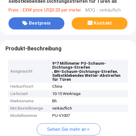
selbstklebenden Dichtungsstreifen für Türen ab
Preis：EXW price US$0.20 per meter
MOQ：verkäuflich
Bestpreis
Kontakt
Produkt-Beschreibung
9*7 Millimeter PU-Schaum-
Dichtungs-Streifen
Ausgesucht
,
,
BH-Schaum-Dichtungs-Streifen
Selbstklebendes Wetter-Abstreifen
für Türen
Herkunftsort
China
Lieferzeit
10-15 Werktage
Markenname
Bh
Min Bestellmenge
verkäuflich
Modellnummer
PU-V1007
Sehen Sie mehr an