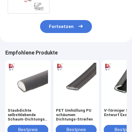
Fortsetzen
Empfohlene Produkte
Staubdichte
PET Umhüllung PU
V-förmiger S
selbstklebende
schäumen
Entwurf Exclu
Schaum-Dichtungs-
Dichtungs-Streifen
Streifen
Bestpreis
Bestpreis
Bestprei