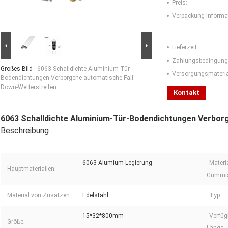
Preis:
Verpackung Informa
Lieferzeit:
Zahlungsbedingung
Großes Bild :
6063 Schalldichte Aluminium-Tür-
Versorgungsmaterial
Bodendichtungen Verborgene automatische Fall-
Down-Wetterstreifen
Kontakt
6063 Schalldichte Aluminium-Tür-Bodendichtungen Verbor
Beschreibung
6063 Alumium Legierung
Materi
Hauptmaterialien:
Gummist
Material von Zusätzen:
Edelstahl
Typ:
15*32*800mm
Verfüg
Größe: