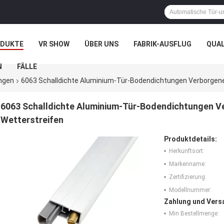
ODUKTE
VR SHOW
ÜBER UNS
FABRIK-AUSFLUG
QUA
N
FÄLLE
ngen
6063 Schalldichte Aluminium-Tür-Bodendichtungen Verborgen
6063 Schalldichte Aluminium-Tür-Bodendichtungen V
Wetterstreifen
Produktdetails:
Herkunftsort:
Markenname:
Zertifizierung:
Modellnummer:
Zahlung und Vers
Min Bestellmenge: