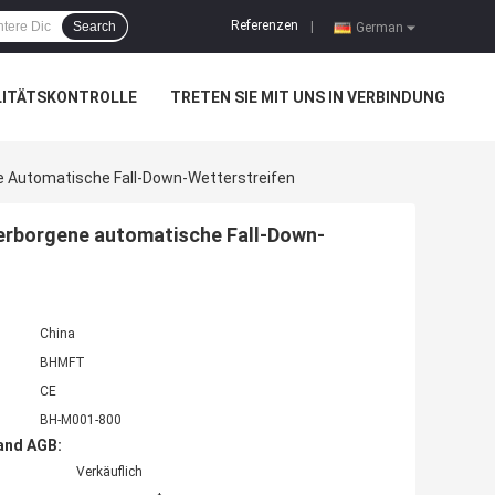
Referenzen
Search
|
German
LITÄTSKONTROLLE
TRETEN SIE MIT UNS IN VERBINDUNG
e Automatische Fall-Down-Wetterstreifen
erborgene automatische Fall-Down-
China
BHMFT
CE
BH-M001-800
and AGB:
Verkäuflich