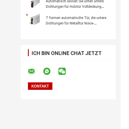
Dichtungsstreifen für Holz- oder
Automatisch lassen Sie unten untere
Metalltüren
Dichtungen für Holztür Volldeckung
Silikonkautschuk-Streifen fallen
T formen automatische Tür, die untere
Dichtungen für Metalltür Noice-
Reduzierung unten Gummistreifen
fallenlassen
ICH BIN ONLINE CHAT JETZT