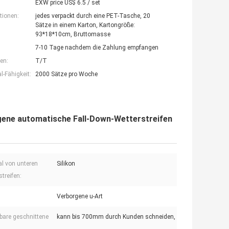
EXW price US$ 6.5 / set
tionen:
jedes verpackt durch eine PET-Tasche, 20
Sätze in einem Karton, Kartongröße:
93*18*10cm, Bruttomasse
7-10 Tage nachdem die Zahlung empfangen
en:
T/T
-Fähigkeit:
2000 Sätze pro Woche
gene automatische Fall-Down-Wetterstreifen
al von unteren
Silikon
reifen:
Verborgene u-Art
bare geschnittene
kann bis 700mm durch Kunden schneiden,