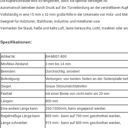
Die Kupferschraube wird so eingestellt, dass sie optimal versiegelt ist.
Automatisch betrieben durch Druck auf die Türverbindung an der verstellbaren Kup
Vollständig in eine 15 mm x 32 mm große Rille in der Unterseite von Holz- und Met
Geeignet für Holztüren, Stahltüren, Industrie- und Hoteltüren usw.
Vermeiden Sie Staub, heiße und kalte Luft, laute Geräusche, Licht, Insekten oder a
Spezifikationen:
Artikel Nr.:
BH-M001-800
Min/Max-Abstand:
3 mm bis 14 mm
Beenden:
Durchsichtig, anodiert
Befestigung:
Verborgen, von beiden Seiten an der Seitenplatte bef
Siegel:
Graue Siliziumdichtstreifen
Festteil:
mit einer Breite von nicht mehr als 20 mm
Längen:
800 mm
Eine andere Länge kann:
250-1500mm, kann angepasst werden
Regelmäßige Länge kann
800 mm - kann auf 700 mm geschnitten werden,
Länge schneiden:
915 mm - kann auf 800 mm geschnitten werden,