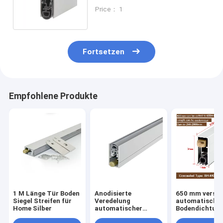
Aluminium-Wetterstreifen
Price： 1
Fortsetzen
Empfohlene Produkte
1 M Länge Tür Boden
Anodisierte
650 mm verste
Siegel Streifen für
Veredelung
automatische 
Home Silber
automatischer
Bodendichtun
Türbodendichtungen
Schwerlast-