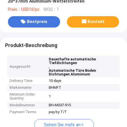
20*37mm Aluminium-Wetterstreifen
Preis：USD10/pc
MOQ：1
Bestpreis
Kontakt
Produkt-Beschreibung
Dauerhafte automatische
Tiefdichtungen
Ausgesucht
,
Automatische Türe Boden
Dichtungen Aluminium
Delivery Time
10 days
Markenname
BHMFT
Minimum Order
1
Quantity
Modellnummer
BH-M037-915
Payment Terms
pay by T/T
Sehen Sie mehr an