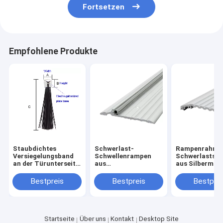
Fortsetzen
Empfohlene Produkte
Staubdichtes
Schwerlast-
Rampenrahme
Versiegelungsband
Schwellenrampen
Schwerlastsch
an der Türunterseite
aus
aus Silbermate
- Staubdichtheit in
Aluminiumlegierung
verfügbar
bester Form mit
für den Türboden
Bestpreis
Bestpreis
Bestprei
Bristeln
Startseite
Über uns
Kontakt
Desktop Site