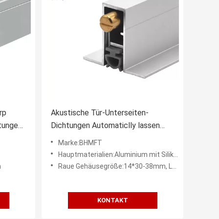
rp
Akustische Tür-Unterseiten-
htungen
Dichtungen Automaticlly lassen
unten verborgenes staubdichtes
Marke:BHMFT
Weatherstripping 14*30-38mm
Hauptmaterialien:Aluminium mit Silikondichtungsbändern
fallen
m
Raue Gehäusegröße:14*30-38mm, Länge 1000mm
KONTAKT