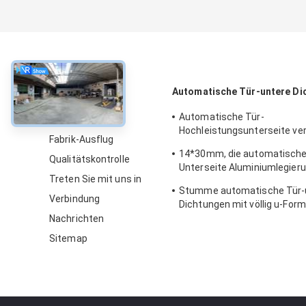
über
Automatische Tür-untere Di
Automatische Tür-
Über uns
Hochleistungsunterseite ver
Fabrik-Ausflug
die Aluminium für Hotel-Tür
14*30mm, die automatische
Weatherstrips
Qualitätskontrolle
Unterseite Aluminiumlegier
Treten Sie mit uns in
versiegelt, lassen unten Dic
Stumme automatische Tür-
Notausgänge fallen
Verbindung
Dichtungen mit völlig u-Form
Streifen
Nachrichten
Sitemap