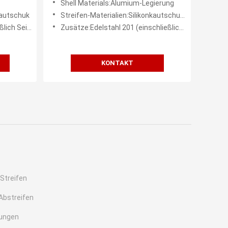
Shell Materials:Alumium-Legierung
kautschuk
Streifen-Materialien:Silikonkautschukdichtungen
und Schrauben)
Zusätze:Edelstahl 201 (einschließlich Seitenplatte und Schrauben)
KONTAKT
Streifen
Abstreifen
tungen