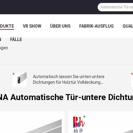
ODUKTE
VR SHOW
ÜBER UNS
FABRIK-AUSFLUG
QUA
N
FÄLLE
ngen
Automatisch lassen Sie unten untere
Dichtungen für Holztür Volldeckung
r
Silikonkautschuk-Streifen fallen
A Automatische Tür-untere Dicht