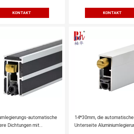
KONTAKT
KONTAKT
umlegierungs-automatische
14*30mm, die automatische
ere Dichtungen mit
Unterseite Aluminiumlegieru
sten Streifen-Dichtungen
versiegelt, lassen unten Di