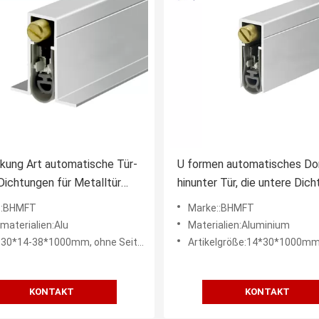
kung Art automatische Tür-
U formen automatisches Do
Dichtungen für Metalltür
hinunter Tür, die untere Dic
che Noice-Reduzierung
Gummistreifen Volldeckung
e:BHMFT
Marke::BHMFT
materialien:Alu
Materialien:Aluminium
14-38*1000mm, ohne Seitenplatte und Schrauben
Artikelgröße:14*30*1000m
KONTAKT
KONTAKT