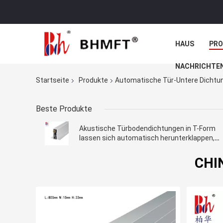
HAUS
PR
NACHRICHTE
Startseite
Produkte
Automatische Tür-Untere Dichtu
Beste Produkte
Akustische Türbodendichtungen in T-Form
lassen sich automatisch herunterklappen,
schalldichte Dichtungsstreifen für Holz- ode
Metalltüren
CHIN