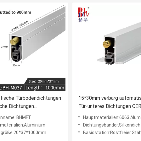
tische Türbodendichtungen
15*30mm verbarg automati
che Dichtungen
Tür-unteres Dichtungen CE
ändige Abdeckung
soliden Beweis-Dichtungs-S
enname::BHMFT
Hauptmaterialien:6063 Alumium 
kautschukstreifen
materialien:Aluminium
Dichtungsbänder:Silikondichtu
hreduziert
elgröße:20*37*1000mm
Basisstation:Rostfreier Stah