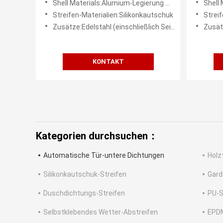
Shell Materials:Alumium-Legierung mit Graphit
Shell M
Streifen-Materialien:Silikonkautschuk
Strei
Zusätze:Edelstahl (einschließlich Seitenplatte und Schrauben)
Zusätze:Ed
KONTAKT
Kategorien durchsuchen：
Automatische Tür-untere Dichtungen
Holz
Silikonkautschuk-Streifen
Gard
Duschdichtungs-Streifen
PU-
Selbstklebendes Wetter-Abstreifen
EPD