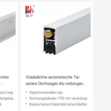
sches
Staubdichte automatische Tür-
R
untere Dichtungen Alu verborgen
treifen
für Haus
Legierung
Hauptmaterialien:alu
ngsbänder
Dichtungsbänder:TPE mit-verdrängte Streifen
l
Basisstation:Edelstahl (einschließlich Schrauben)