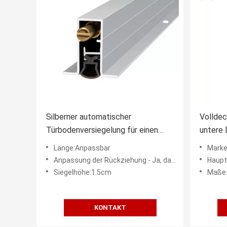
Silberner automatischer
Volldec
Türbodenversiegelung für einen
untere 
reibungslosen Betrieb
akustis
Länge:Anpassbar
Mark
Anpassung der Rückziehung:- Ja, das ist es.
Haupt
Siegelhöhe:1.5cm
Maße:30*
KONTAKT