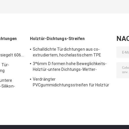
NA
chtungen
Holztür-Dichtungs-Streifen
Schalldichte Türdichtungen aus co-
siegelt 6063,
extrudiertem, hochelastischem TPE
3*6mm D formen hohe Beweglichkeits-
 Tür-
Holztür-untere Dichtungs-Wetter-
ung
Dichtungsbänder
htungen für
Verdrängter
untere
PVCgummidichtungsstreifen für Holztür
-Silikon-
CER genehmigt