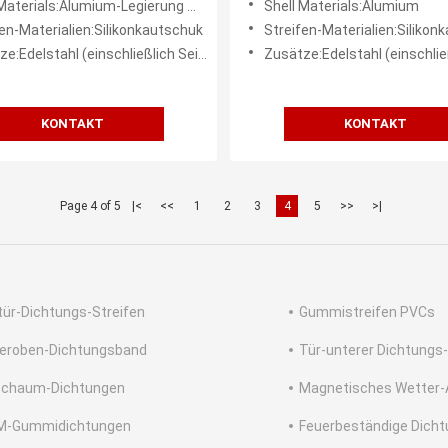
aterials:Alumium-Legierung mit Graphit
Shell Materials:Alumium
für Notausgänge fallen
fen-Materialien:Silikonkautschuk
Streifen-Materialien:Silikon
elstahl (einschließlich Seitenplatte und Schrauben)
Zusätze:Edelstahl (einschließlich Seitenplatte 
KONTAKT
KONTAKT
Page 4 of 5
|<
<<
1
2
3
4
5
>>
>|
tür-Dichtungs-Streifen
Gummistreifen PVCs
eroben-Dichtungsband
Tür-unterer Dichtungs-
Schaum-Dichtungen
Magnetisches Wetter-
M-Gummidichtungen
Feuerbeständige Dich