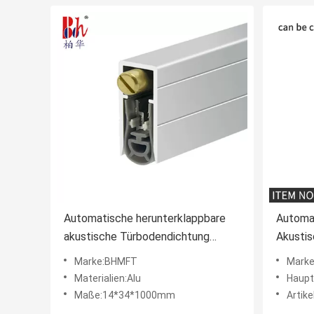
Automatische herunterklappbare
Automa
akustische Türbodendichtung
Akustis
reduziert die Reibung und deckt die
Vollst
Marke:BHMFT
Mark
Gummistreifen vollständig ab
Silikon
Materialien:Alu
Haupt
Geräusc
Maße:14*34*1000mm
Artik