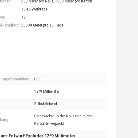
tionen:
500 Meter pro Rolle, 1000 Meter pro Karton
10-15 Werktage
en:
T/T
-Fähigkeit:
50000 Meter pro 15 Tage
ungsmaterialien:
PET
12*9 Millimeter
Selbstklebend
Eingewickelt in der Rolle und in den
kung:
Kartonen verpackt
um-Entwurf Excluder 12*9 Millimeter
,