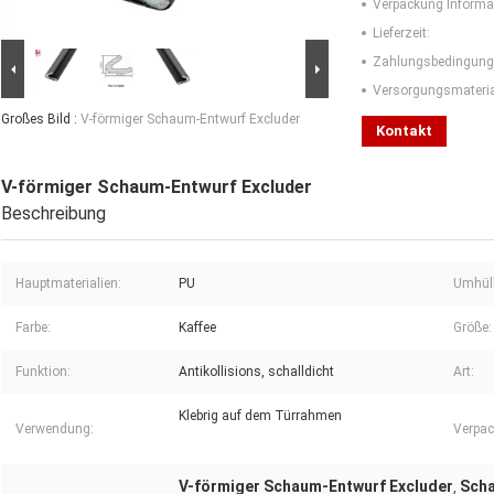
Verpackung Informa
Lieferzeit:
Zahlungsbedingung
Versorgungsmaterial
Großes Bild :
V-förmiger Schaum-Entwurf Excluder
Kontakt
V-förmiger Schaum-Entwurf Excluder
Beschreibung
Hauptmaterialien:
PU
Umhüll
Farbe:
Kaffee
Größe:
Funktion:
Antikollisions, schalldicht
Art:
Klebrig auf dem Türrahmen
Verwendung:
Verpac
V-förmiger Schaum-Entwurf Excluder
Scha
,