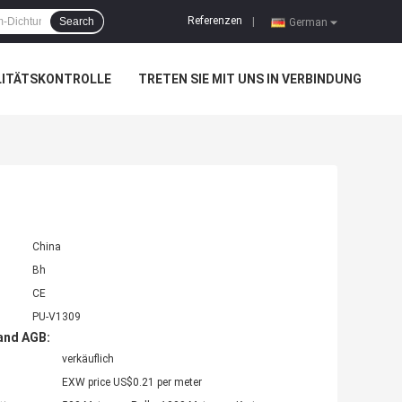
Referenzen
Search
|
German
LITÄTSKONTROLLE
TRETEN SIE MIT UNS IN VERBINDUNG
China
Bh
CE
PU-V1309
and AGB:
verkäuflich
EXW price US$0.21 per meter