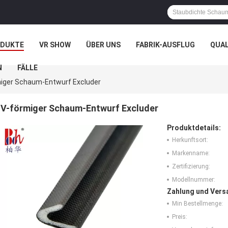
ODUKTE
VR SHOW
ÜBER UNS
FABRIK-AUSFLUG
QUA
N
FÄLLE
iger Schaum-Entwurf Excluder
V-förmiger Schaum-Entwurf Excluder
Produktdetails:
Herkunftsort:
Markenname:
Zertifizierung:
Modellnummer:
Zahlung und Vers
Min Bestellmenge:
Preis: