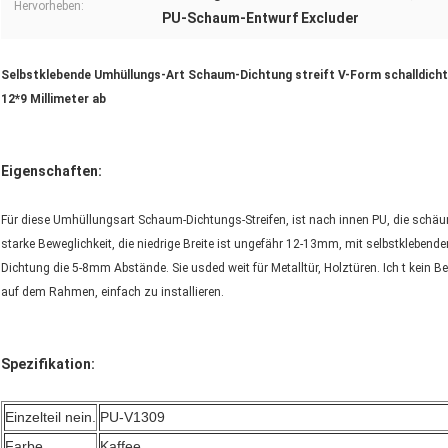
Hervorheben:
PU-Schaum-Entwurf Excluder
Selbstklebende Umhüllungs-Art Schaum-Dichtung streift V-Form schalldichte
12*9 Millimeter ab
Eigenschaften:
Für diese Umhüllungsart Schaum-Dichtungs-Streifen, ist nach innen PU, die schäu
starke Beweglichkeit, die niedrige Breite ist ungefähr 12-13mm, mit selbstkleben
Dichtung die 5-8mm Abstände. Sie usded weit für Metalltür, Holztüren. Ich t kein B
auf dem Rahmen, einfach zu installieren.
Spezifikation:
Einzelteil nein.
PU-V1309
Farbe
Kaffee