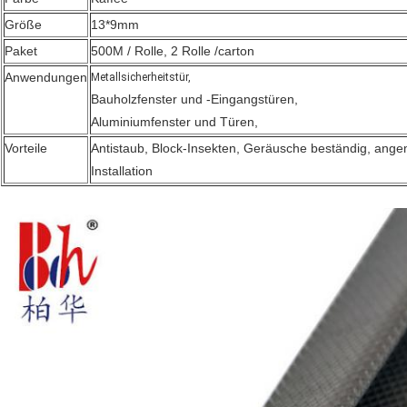
Größe
13*9mm
Paket
500M / Rolle, 2 Rolle /carton
Anwendungen
Metallsicherheitstür,
Bauholzfenster und -Eingangstüren,
Aluminiumfenster und Türen,
Vorteile
Antistaub, Block-Insekten, Geräusche beständig, ange
Installation