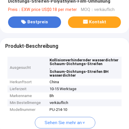
Dichtungs-Streifen-Polyäthylen-Film-Umhüllung
Preis：EXW price US$0.18 per meter
MOQ：verkäuflich
Bestpreis
Kontakt
Produkt-Beschreibung
Kollisionverhindernder wasserdichter
Schaum-Dichtungs-Streifen
Ausgesucht
,
Schaum-Dichtungs-Streifen BH
wasserdichter
Herkunftsort
China
Lieferzeit
10-15 Werktage
Markenname
Bh
Min Bestellmenge
verkäuflich
Modellnummer
PU-214-10
Sehen Sie mehr an