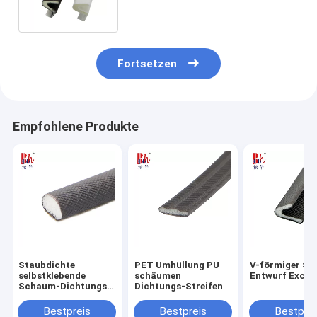
Polyäthylen-Film-Umhüllung
Fortsetzen
Empfohlene Produkte
Staubdichte
PET Umhüllung PU
V-förmiger S
selbstklebende
schäumen
Entwurf Exclu
Schaum-Dichtungs-
Dichtungs-Streifen
Streifen
Bestpreis
Bestpreis
Bestprei