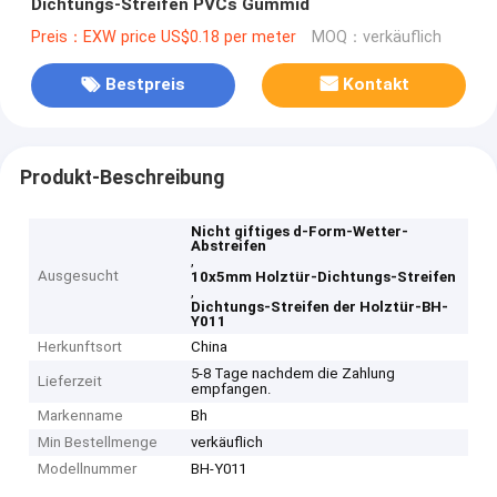
Dichtungs-Streifen PVCs Gummid
Preis：EXW price US$0.18 per meter
MOQ：verkäuflich
Bestpreis
Kontakt
Produkt-Beschreibung
Nicht giftiges d-Form-Wetter-
Abstreifen
,
Ausgesucht
10x5mm Holztür-Dichtungs-Streifen
,
Dichtungs-Streifen der Holztür-BH-
Y011
Herkunftsort
China
5-8 Tage nachdem die Zahlung
Lieferzeit
empfangen.
Markenname
Bh
Min Bestellmenge
verkäuflich
Modellnummer
BH-Y011