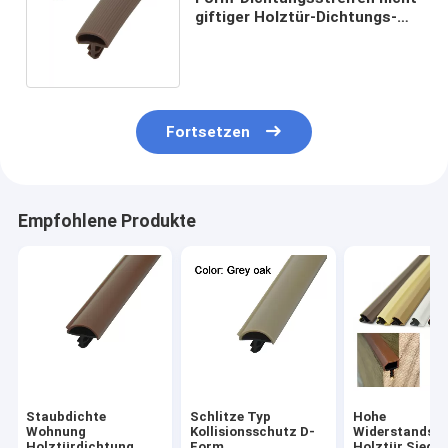
giftiger Holztür-Dichtungs-
Streifen PVCs Gummid
Fortsetzen
Empfohlene Produkte
Staubdichte
Schlitze Typ
Hohe
Wohnung
Kollisionsschutz D-
Widerstandsfä
Holztürdichtung
Form
Holztür Siegel